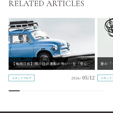
RELATED ARTICLES
【梅雨目前】雨の日の運転が怖い…を「安心」に変える練習法
05/12
スタッフブログ
2026/
スタッフ