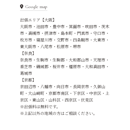
Google map
出張エリア【大阪】
大阪市・池田市・豊中市・箕面市・吹田市・茨木
市・高槻市・摂津市・島本町・門真市・守口市・
枚方市・寝屋川市・交野市・四条畷市・大東市・
東大阪市・八尾市・松原市・堺市
【奈良】
奈良市・生駒市・生駒郡・大和郡山市・天理市・
香芝市・磯城郡・桜井市​・橿原市・大和高田市・
葛城市
【京都】
京田辺市・八幡市・向日市・長岡京市・久御山
町・大山崎町・京都市南区・下京区・中京区・上
京区・東山区・山科区・西京区・伏見区
※出張料は無料です。
※上記以外の地域の方はご相談ください。