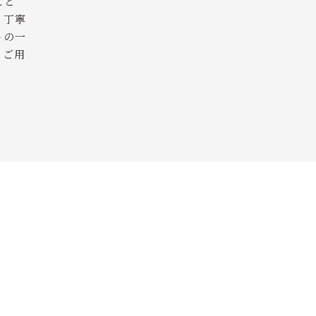
こと
、丁寧
トの一
もご用