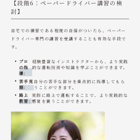
【段階6：ペーパードライバー講習の検
討】
自宅での練習である程度の自信がついたら、ペーパー
ドライバー専門の講習を受講することも有効な手段で
す。
プロ
経験豊富なインストラクターから、より実践
の指
的な運転技術や知識を学ぶことができます。
導:
苦手克
自分の苦手な部分を重点的に指導してもら
服:
うことができます。
路上
実際に路上で運転することで、より実践的な
教習:
感覚を養うことができます。