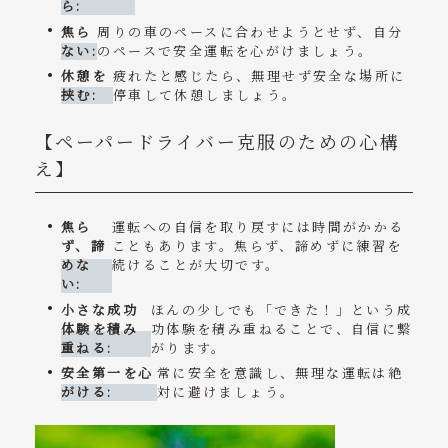
ら:
焦ら
周りの車のペースに合わせようとせず、自分
ない:
のペースで安全運転を心がけましょう。
休憩を
疲れたと感じたら、無理せず安全な場所に
挟む:
停車して休憩しましょう。
【ペーパードライバー克服のための心構
え】
焦ら
運転への自信を取り戻すには時間がかかる
ず、諦
こともあります。焦らず、諦めずに練習を
めな
続けることが大切です。
い:
小さな成功
ほんの少しでも「できた！」という成
体験を積み
功体験を積み重ねることで、自信に繋
重ねる:
がります。
安全第一を心
常に安全を意識し、無理な運転は絶
がける:
対に避けましょう。