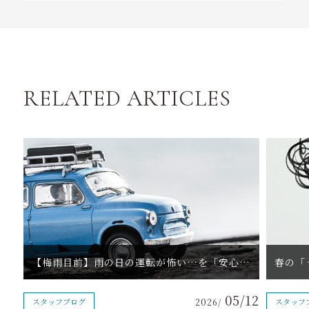
RELATED ARTICLES
【梅雨目前】雨の日の運転が怖い…を「安心」に変える練習法
05/12
スタッフブログ
2026/
スタッフ