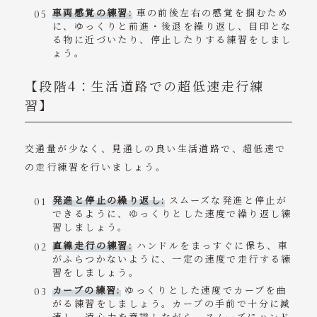
車両感覚の練習:
車の前後左右の感覚を掴むため
に、ゆっくりと前進・後退を繰り返し、目印とな
る物に近づいたり、停止したりする練習をしまし
ょう。
【段階4：生活道路での超低速走行練
習】
交通量が少なく、見通しの良い生活道路で、超低速で
の走行練習を行いましょう。
発進と停止の繰り返し:
スムーズな発進と停止が
できるように、ゆっくりとした速度で繰り返し練
習しましょう。
直線走行の練習:
ハンドルをまっすぐに保ち、車
がふらつかないように、一定の速度で走行する練
習をしましょう。
カーブの練習:
ゆっくりとした速度でカーブを曲
がる練習をしましょう。カーブの手前で十分に減
速し、遠心力を意識しながら、スムーズにハンド