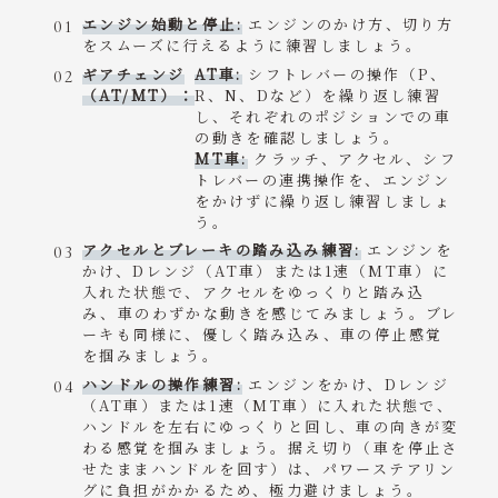
エンジン始動と停止:
エンジンのかけ方、切り方
をスムーズに行えるように練習しましょう。
ギアチェンジ
AT車:
シフトレバーの操作（P、
（AT/MT）：
R、N、Dなど）を繰り返し練習
し、それぞれのポジションでの車
の動きを確認しましょう。
MT車:
クラッチ、アクセル、シフ
トレバーの連携操作を、エンジン
をかけずに繰り返し練習しましょ
う。
アクセルとブレーキの踏み込み練習:
エンジンを
かけ、Dレンジ（AT車）または1速（MT車）に
入れた状態で、アクセルをゆっくりと踏み込
み、車のわずかな動きを感じてみましょう。ブレ
ーキも同様に、優しく踏み込み、車の停止感覚
を掴みましょう。
ハンドルの操作練習:
エンジンをかけ、Dレンジ
（AT車）または1速（MT車）に入れた状態で、
ハンドルを左右にゆっくりと回し、車の向きが変
わる感覚を掴みましょう。据え切り（車を停止さ
せたままハンドルを回す）は、パワーステアリン
グに負担がかかるため、極力避けましょう。