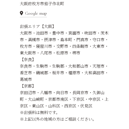
大阪府枚方市茄子作北町
Google map
出張エリア【大阪】
大阪市・池田市・豊中市・箕面市・吹田市・茨木
市・高槻市・摂津市・島本町・門真市・守口市・
枚方市・寝屋川市・交野市・四条畷市・大東市・
東大阪市・八尾市・松原市・堺市
【奈良】
奈良市・生駒市・生駒郡・大和郡山市・天理市・
香芝市・磯城郡・桜井市​・橿原市・大和高田市・
葛城市
【京都】
京田辺市・八幡市・向日市・長岡京市・久御山
町・大山崎町・京都市南区・下京区・中京区・上
京区・東山区・山科区・西京区・伏見区
※出張料は無料です。
※上記以外の地域の方はご相談ください。