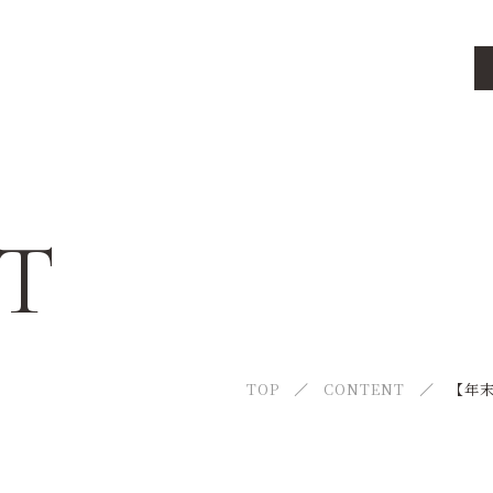
ABOUT US
ちょこっとドライブについて
T
CLASS
料金プラン
SPECIAL
TOP
CONTENT
法人のお客様